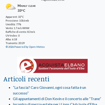
Mainly clear
33°C
Apparent: 32°C
Pressione: 1016 mb
Umidità: 77%
Vento: 1.7 m/s WNW
Raffiche di vento: 8.3 m/s
UV-Index: 0
Alba: 6:18
Tramonto: 20:29
© 2026 Powered by Open-Meteo
Articoli recenti
“La fascia? Caro Giovanni, ogni cosa fatta è un
successo”
Gli appuntamenti di Don Kevin e il concerto alle “Trane”
Incontro di mezza estate per i Lions Club Isola d’Elba