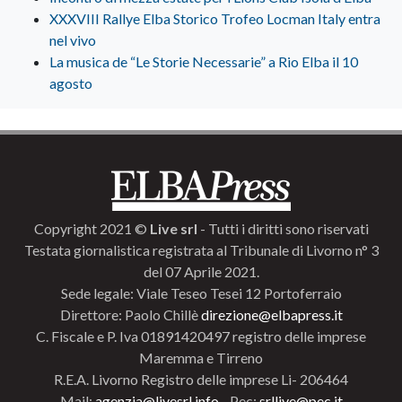
XXXVIII Rallye Elba Storico Trofeo Locman Italy entra
nel vivo
La musica de “Le Storie Necessarie” a Rio Elba il 10
agosto
Copyright 2021 ©
Live srl
- Tutti i diritti sono riservati
Testata giornalistica registrata al Tribunale di Livorno n° 3
del 07 Aprile 2021.
Sede legale: Viale Teseo Tesei 12 Portoferraio
Direttore: Paolo Chillè
direzione@elbapress.it
C. Fiscale e P. Iva 01891420497 registro delle imprese
Maremma e Tirreno
R.E.A. Livorno Registro delle imprese Li- 206464
Mail:
agenzia@livesrl.info
- Pec:
srllive@pec.it