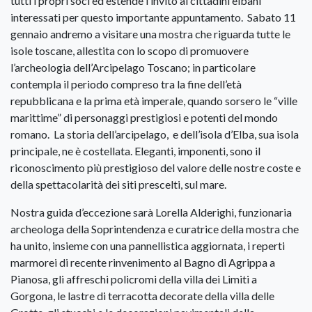
tutti i propri soci ed estende l’invito ai cittadini elbani
interessati per questo importante appuntamento. Sabato 11
gennaio andremo a visitare una mostra che riguarda tutte le
isole toscane, allestita con lo scopo di promuovere
l’archeologia dell’Arcipelago Toscano; in particolare
contempla il periodo compreso tra la fine dell’età
repubblicana e la prima età imperale, quando sorsero le “ville
marittime” di personaggi prestigiosi e potenti del mondo
romano. La storia dell’arcipelago, e dell’isola d’Elba, sua isola
principale, ne è costellata. Eleganti, imponenti, sono il
riconoscimento più prestigioso del valore delle nostre coste e
della spettacolarità dei siti prescelti, sul mare.
Nostra guida d’eccezione sarà Lorella Alderighi, funzionaria
archeologa della Soprintendenza e curatrice della mostra che
ha unito, insieme con una pannellistica aggiornata, i reperti
marmorei di recente rinvenimento al Bagno di Agrippa a
Pianosa, gli affreschi policromi della villa dei Limiti a
Gorgona, le lastre di terracotta decorate della villa delle