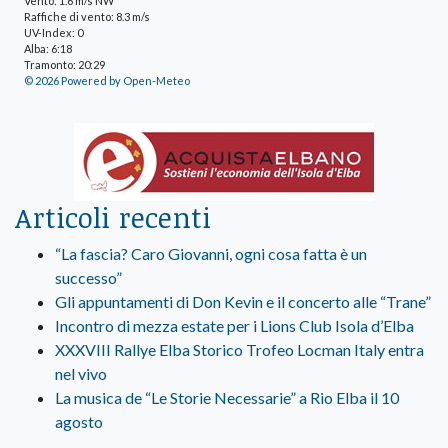
Vento: 1.6 m/s NW
Raffiche di vento: 8.3 m/s
UV-Index: 0
Alba: 6:18
Tramonto: 20:29
© 2026 Powered by Open-Meteo
Articoli recenti
“La fascia? Caro Giovanni, ogni cosa fatta è un
successo”
Gli appuntamenti di Don Kevin e il concerto alle “Trane”
Incontro di mezza estate per i Lions Club Isola d’Elba
XXXVIII Rallye Elba Storico Trofeo Locman Italy entra
nel vivo
La musica de “Le Storie Necessarie” a Rio Elba il 10
agosto