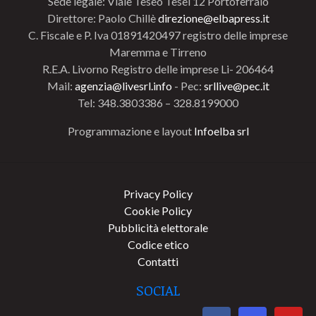
Sede legale: Viale Teseo Tesei 12 Portoferraio
Direttore: Paolo Chillè
direzione@elbapress.it
C. Fiscale e P. Iva 01891420497 registro delle imprese
Maremma e Tirreno
R.E.A. Livorno Registro delle imprese Li- 206464
Mail:
agenzia@livesrl.info
- Pec:
srllive@pec.it
Tel: 348.3803386 – 328.8199000
Programmazione e layout
Infoelba srl
Privacy Policy
Cookie Policy
Pubblicità elettorale
Codice etico
Contatti
SOCIAL