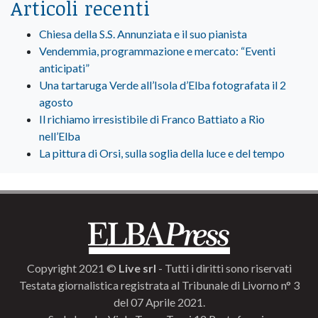
Articoli recenti
Chiesa della S.S. Annunziata e il suo pianista
Vendemmia, programmazione e mercato: “Eventi
anticipati”
Una tartaruga Verde all’Isola d’Elba fotografata il 2
agosto
Il richiamo irresistibile di Franco Battiato a Rio
nell’Elba
La pittura di Orsi, sulla soglia della luce e del tempo
Copyright 2021 ©
Live srl
- Tutti i diritti sono riservati
Testata giornalistica registrata al Tribunale di Livorno n° 3
del 07 Aprile 2021.