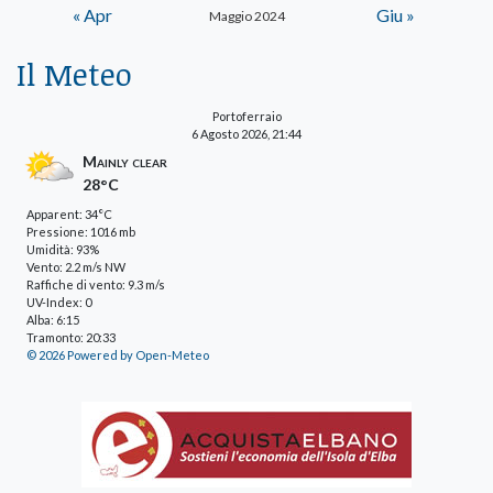
« Apr
Giu »
Maggio 2024
Il Meteo
Portoferraio
6 Agosto 2026, 21:44
Mainly clear
28°C
Apparent: 34°C
Pressione: 1016 mb
Umidità: 93%
Vento: 2.2 m/s NW
Raffiche di vento: 9.3 m/s
UV-Index: 0
Alba: 6:15
Tramonto: 20:33
© 2026 Powered by Open-Meteo