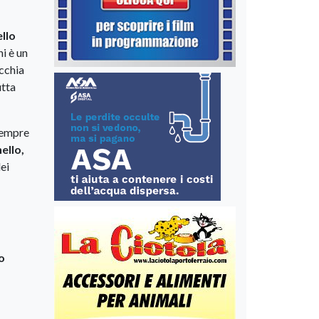
llo
ni è un
cchia
utta
 sempre
nello,
ei
o