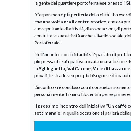
la gente del quartiere portoferraiese
presso i Gi
“Carpani non è più periferia della città – ha esor
che una volta era il centro storico
, che ora pur
cuore pulsante di attività, di associazioni, di por
con tutte le sue attività anche a livello sociale, 
Portoferraio”.
Nell’incontro con i cittadini si è parlato di proble
più pressanti e ai quali va trovata una soluzione
la Sghinghetta, Val Carene, Valle di Lazzaro 
privati, le strade sempre più bisognose di manutenzi
L’incontro si è concluso con il consueto momento 
personalmente Tiziano Nocentini per esprimere la
Il
prossimo incontro
dell’iniziativa
“Un caffè c
settimanale
: in quella occasione si parlerà del
Video