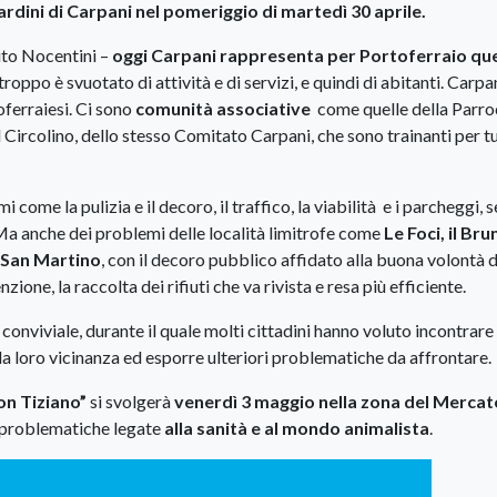
ardini di Carpani nel pomeriggio di martedì 30 aprile.
dito Nocentini –
oggi Carpani rappresenta per Portoferraio que
troppo è svuotato di attività e di servizi, e quindi di abitanti. Carpa
toferraiesi. Ci sono
comunità associative
come quelle della Parro
del Circolino, dello stesso Comitato Carpani, che sono trainanti per t
mi come la pulizia e il decoro, il traffico, la viabilità e i parcheggi,
. Ma anche dei problemi delle località limitrofe come
Le Foci, il Bru
e San Martino
, con il decoro pubblico affidato alla buona volontà d
one, la raccolta dei rifiuti che va rivista e resa più efficiente.
conviviale, durante il quale molti cittadini hanno voluto incontrare
 loro vicinanza ed esporre ulteriori problematiche da affrontare.
on Tiziano”
si svolgerà
venerdì 3 maggio nella zona del Mercat
la problematiche legate
alla sanità e al mondo animalista
.