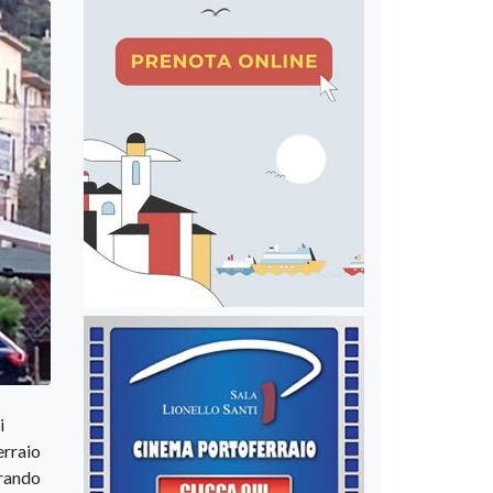
i
erraio
rando