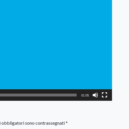
01:05
i obbligatori sono contrassegnati
*