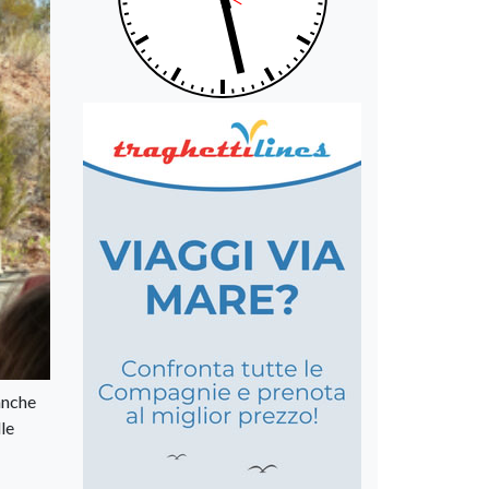
 anche
lle