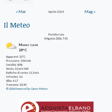
« Mar
Mag »
Aprile 2024
Il Meteo
Portoferraio
8 Agosto 2026, 7:41
Mainly clear
28°C
Apparent: 32°C
Pressione: 1014 mb
Umidità: 80%
Vento: 3.2 m/s NW
Raffiche di vento: 11.3 m/s
UV-Index: 0.1
Alba: 6:17
Tramonto: 20:30
© 2026 Powered by Open-Meteo