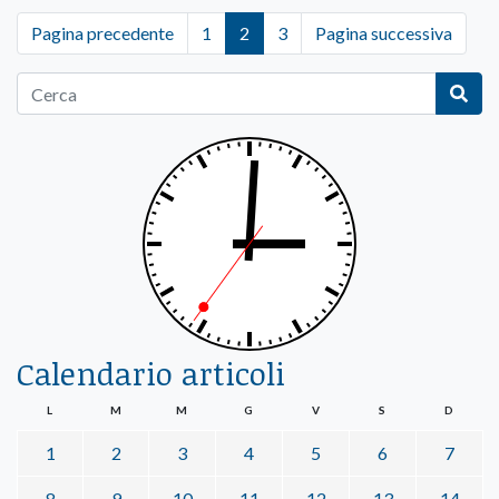
Pagina precedente
1
2
3
Pagina successiva
Calendario articoli
L
M
M
G
V
S
D
1
2
3
4
5
6
7
8
9
10
11
12
13
14