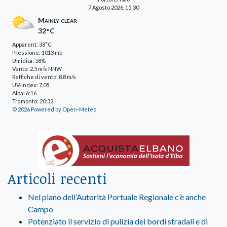
7 Agosto 2026, 15:30
Mainly clear
32°C
Apparent: 38°C
Pressione: 1013 mb
Umidità: 58%
Vento: 2.5 m/s NNW
Raffiche di vento: 8.8 m/s
UV-Index: 7.05
Alba: 6:16
Tramonto: 20:32
© 2026 Powered by Open-Meteo
Articoli recenti
Nel piano dell’Autorità Portuale Regionale c’è anche
Campo
Potenziato il servizio di pulizia dei bordi stradali e di