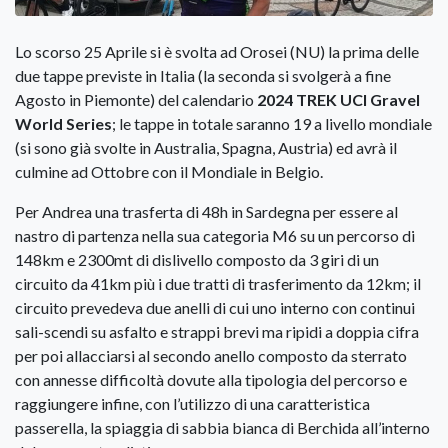
Lo scorso 25 Aprile si è svolta ad Orosei (NU) la prima delle
due tappe previste in Italia (la seconda si svolgerà a fine
Agosto in Piemonte) del calendario
2024 TREK UCI Gravel
World Series
; le tappe in totale saranno 19 a livello mondiale
(si sono già svolte in Australia, Spagna, Austria) ed avrà il
culmine ad Ottobre con il Mondiale in Belgio.
Per Andrea una trasferta di 48h in Sardegna per essere al
nastro di partenza nella sua categoria M6 su un percorso di
148km e 2300mt di dislivello composto da 3 giri di un
circuito da 41km più i due tratti di trasferimento da 12km; il
circuito prevedeva due anelli di cui uno interno con continui
sali-scendi su asfalto e strappi brevi ma ripidi a doppia cifra
per poi allacciarsi al secondo anello composto da sterrato
con annesse difficoltà dovute alla tipologia del percorso e
raggiungere infine, con l’utilizzo di una caratteristica
passerella, la spiaggia di sabbia bianca di Berchida all’interno