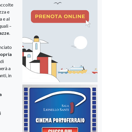
accolte
ezza e
a e al
quali –
eazze
.
unciato
ropria
 di
herà a
ti, in
a
i