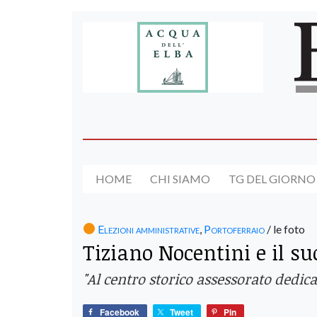
HOME
CHI SIAMO
TG DEL GIORNO
Elezioni amministrative
,
Portoferraio
/ le foto
Tiziano Nocentini e il su
"Al centro storico assessorato dedi
Facebook
Tweet
Pin