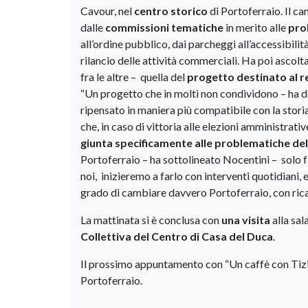
Cavour, nel
centro storico
di Portoferraio. Il c
dalle
commissioni tematiche
in merito alle
pro
all’ordine pubblico, dai parcheggi all’accessibilit
rilancio delle attività commerciali. Ha poi ascoltat
fra le altre – quella del
progetto destinato al r
“Un progetto che in molti non condividono – ha d
ripensato in maniera più compatibile con la storia
che, in caso di vittoria alle elezioni amministrati
giunta specificamente alle problematiche del
Portoferraio – ha sottolineato Nocentini – solo fac
noi, inizieremo a farlo con interventi quotidiani,
grado di cambiare davvero Portoferraio, con ricadu
La mattinata si è conclusa con
una visita
alla sal
Collettiva del Centro di Casa del Duca
.
Il prossimo appuntamento con “Un caffè con Tizian
Portoferraio.