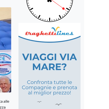
ta alle
azza