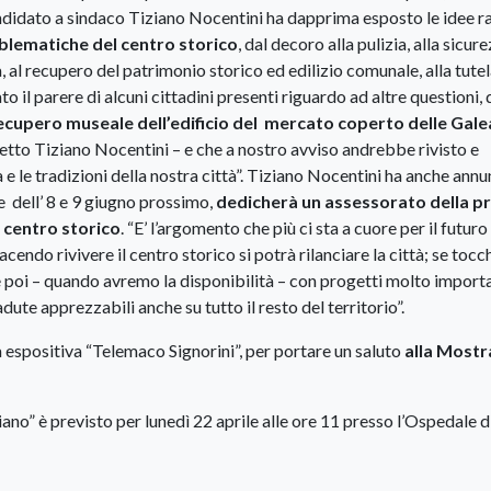
andidato a sindaco Tiziano Nocentini ha dapprima esposto le idee r
blematiche del centro storico
, dal decoro alla pulizia, alla sicur
à, al recupero del patrimonio storico ed edilizio comunale, alla tutel
o il parere di alcuni cittadini presenti riguardo ad altre questioni, 
ecupero museale dell’edificio del mercato coperto delle Gal
etto Tiziano Nocentini – e che a nostro avviso andrebbe rivisto e
 e le tradizioni della nostra città”. Tiziano Nocentini ha anche ann
ve dell’ 8 e 9 giugno prossimo,
dedicherà un assessorato della p
 centro storico
. “E’ l’argomento che più ci sta a cuore per il futuro
endo rivivere il centro storico si potrà rilanciare la città; se tocc
 e poi – quando avremo la disponibilità – con progetti molto importan
te apprezzabili anche su tutto il resto del territorio”.
a espositiva “Telemaco Signorini”, per portare un saluto
alla Mostr
o” è previsto per lunedì 22 aprile alle ore 11 presso l’Ospedale d