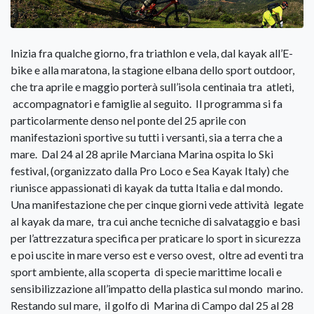
Inizia fra qualche giorno, fra triathlon e vela, dal kayak all’E-
bike e alla maratona, la stagione elbana dello sport outdoor,
che tra aprile e maggio porterà sull’isola centinaia tra atleti,
accompagnatori e famiglie al seguito. Il programma si fa
particolarmente denso nel ponte del 25 aprile con
manifestazioni sportive su tutti i versanti, sia a terra che a
mare. Dal 24 al 28 aprile Marciana Marina ospita lo Ski
festival, (organizzato dalla Pro Loco e Sea Kayak Italy) che
riunisce appassionati di kayak da tutta Italia e dal mondo.
Una manifestazione che per cinque giorni vede attività legate
al kayak da mare, tra cui anche tecniche di salvataggio e basi
per l’attrezzatura specifica per praticare lo sport in sicurezza
e poi uscite in mare verso est e verso ovest, oltre ad eventi tra
sport ambiente, alla scoperta di specie marittime locali e
sensibilizzazione all’impatto della plastica sul mondo marino.
Restando sul mare, il golfo di Marina di Campo dal 25 al 28