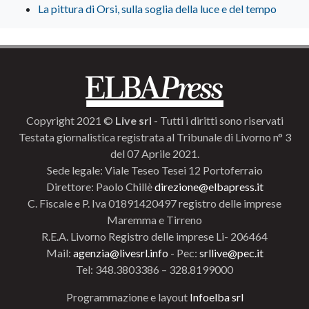
La pittura di Orsi, sulla soglia della luce e del tempo
Copyright 2021 ©
Live srl
- Tutti i diritti sono riservati
Testata giornalistica registrata al Tribunale di Livorno n° 3
del 07 Aprile 2021.
Sede legale: Viale Teseo Tesei 12 Portoferraio
Direttore: Paolo Chillè
direzione@elbapress.it
C. Fiscale e P. Iva 01891420497 registro delle imprese
Maremma e Tirreno
R.E.A. Livorno Registro delle imprese Li- 206464
Mail:
agenzia@livesrl.info
- Pec:
srllive@pec.it
Tel: 348.3803386 – 328.8199000
Programmazione e layout
Infoelba srl