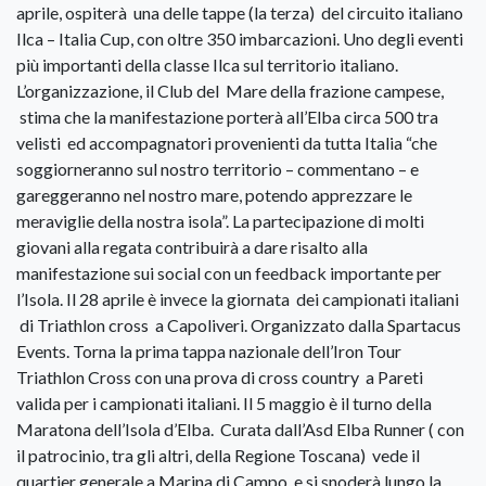
aprile, ospiterà una delle tappe (la terza) del circuito italiano
Ilca – Italia Cup, con oltre 350 imbarcazioni. Uno degli eventi
più importanti della classe Ilca sul territorio italiano.
L’organizzazione, il Club del Mare della frazione campese,
stima che la manifestazione porterà all’Elba circa 500 tra
velisti ed accompagnatori provenienti da tutta Italia “che
soggiorneranno sul nostro territorio – commentano – e
gareggeranno nel nostro mare, potendo apprezzare le
meraviglie della nostra isola”. La partecipazione di molti
giovani alla regata contribuirà a dare risalto alla
manifestazione sui social con un feedback importante per
l’Isola. Il 28 aprile è invece la giornata dei campionati italiani
di Triathlon cross a Capoliveri. Organizzato dalla Spartacus
Events. Torna la prima tappa nazionale dell’Iron Tour
Triathlon Cross con una prova di cross country a Pareti
valida per i campionati italiani. Il 5 maggio è il turno della
Maratona dell’Isola d’Elba. Curata dall’Asd Elba Runner ( con
il patrocinio, tra gli altri, della Regione Toscana) vede il
quartier generale a Marina di Campo e si snoderà lungo la