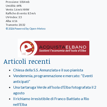
Pressione: 1014 mb
Umidità: 64%
Vento: 1.6 m/s NNW
Raffiche di vento: 8.5 m/s
UV-Index: 3.5
Alba: 6:16
Tramonto: 20:32
© 2026 Powered by Open-Meteo
Articoli recenti
Chiesa della S.S. Annunziata e il suo pianista
Vendemmia, programmazione e mercato: “Eventi
anticipati”
Una tartaruga Verde all’Isola d’Elba fotografata il 2
agosto
Il richiamo irresistibile di Franco Battiato a Rio
nell’Elba