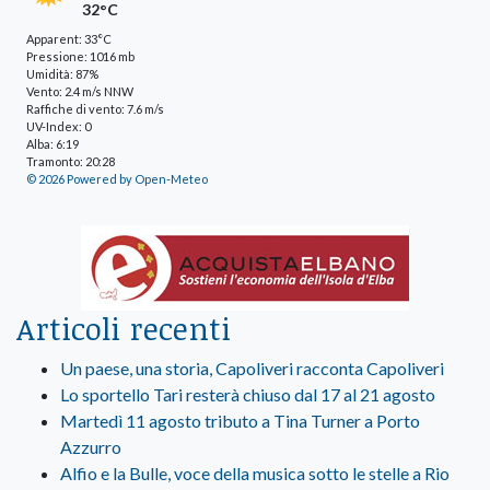
32°C
Apparent: 33°C
Pressione: 1016 mb
Umidità: 87%
Vento: 2.4 m/s NNW
Raffiche di vento: 7.6 m/s
UV-Index: 0
Alba: 6:19
Tramonto: 20:28
© 2026 Powered by Open-Meteo
Articoli recenti
Un paese, una storia, Capoliveri racconta Capoliveri
Lo sportello Tari resterà chiuso dal 17 al 21 agosto
Martedì 11 agosto tributo a Tina Turner a Porto
Azzurro
Alfio e la Bulle, voce della musica sotto le stelle a Rio