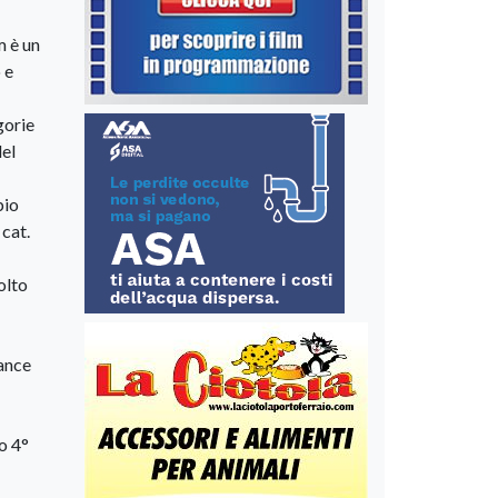
m è un
 e
gorie
del
bio
 cat.
olto
mance
o 4°