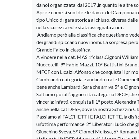
da noi organizzata dal 2017 ,in quanto le altre so
Aprire come si suol dire le danze del Campionato
tipo Unico di gara storica al chiuso, diversa dalle
nella sicurezza ed è stata assegnata a noi .
Andiamo però alla classifica che quest’anno vede
dei grandi spiccano nuovi nomi. La sorpresa però
Grande Falco in classifica.
A vincere nella cat. MAS 1°class.Cignoni William,
Nuccetelli, 9° Fabio Mazzi, 10° Battistini Bruno, 
MFCF con Licalzi Alfonso che conquista il primo
Cambiando categoria e andando tra le Dame nella
bene anche Lambardi Sara che arriva 5° e Cignoni
Saltiamo poi all’ agguerrita categoria DFCF, che 
vincerla; infatti, conquista il 1° posto Alexandra 
anche nella cat DFSF, dove la nostra Schezzini Cla
Passiamo ai FALCHETTI E FALCHETTE, la disfida
un’ottima performance, 2° Liberatori Lucio che gl
Giunchino Sveva, 5° Ciomei Melissa, 6° Romano Eli
Nella cat. UNDER 14 arriva 1° Manca Flavio all’