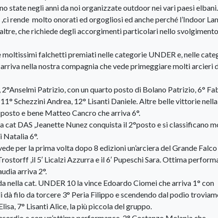
no state negli anni da noi organizzate outdoor nei vari paesi elbani.
 ,ci rende molto onorati ed orgogliosi ed anche perché l’Indoor La
 altre, che richiede degli accorgimenti particolari nello svolgimento
 moltissimi falchetti premiati nelle categorie UNDER e, nelle cate
 arriva nella nostra compagnia che vede primeggiare molti arcieri 
 2°Anselmi Patrizio, con un quarto posto di Bolano Patrizio, 6° Fa
11° Schezzini Andrea, 12° Lisanti Daniele. Altre belle vittorie nella
 posto e bene Matteo Cancro che arriva 6°.
 cat DAS ,Jeanette Nunez conquista il 2°posto e si classificano m
 Natalia 6°.
vede per la prima volta dopo 8 edizioni un’arciera del Grande Falco
Trostorff ,il 5′ Licalzi Azzurra e il 6′ Pupeschi Sara. Ottima perfor
udia arriva 2°.
 nella cat. UNDER 10 la vince Edoardo Ciomei che arriva 1° con
i dà filo da torcere 3° Peria Filippo e scendendo dal podio troviam
sa, 7° Lisanti Alice, la più piccola del gruppo.
 esordio e con un’ottima performance, 2° Costanzo Melania che