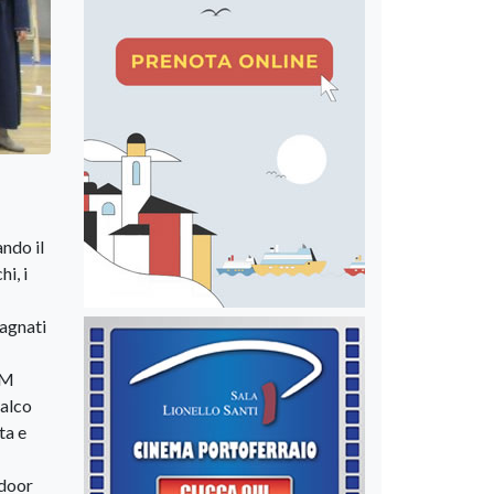
ando il
i, i
pagnati
AM
Falco
ta e
ndoor