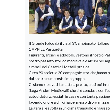
Il Grande Falco dà il via al 3’Campionato Italia
1 APRILE Pasquetta.
Figuranti, arcieri e addobbi, vestono il nostro P
nostro passato storico medievale e alcuni bersagli 
simboli dei Casati e i Metalli preziosi.
Circa 90 arcieri e 20 compagnie storiche,hanno pa
dal nostro numerosissimo gruppo.
Ci siamo ritrovati la mattina presto, uniti poi in
(Lega Arcieri Medievali) che si è conclusa con l’
autodidatti ,.cresciuti in casa e con tanta passion
facendo onore a chi ci ha permesso di organizza
La gara si è svolta in un clima tranquillo e rilass