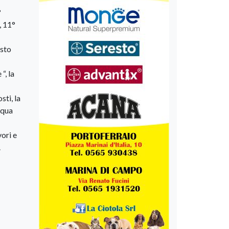
°
, 11°
esto
“, la
sti, la
cqua
ori e
.