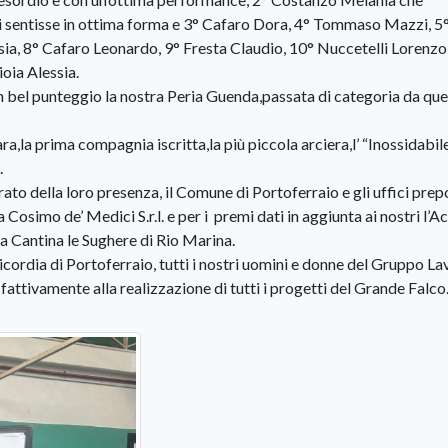
 sentisse in ottima forma e 3° Cafaro Dora, 4° Tommaso Mazzi, 5
ia, 8° Cafaro Leonardo, 9° Fresta Claudio, 10° Nuccetelli Lorenzo
oia Alessia.
un bel punteggio la nostra Peria Guenda,passata di categoria da qu
ara,la prima compagnia iscritta,la più piccola arciera,l’ “Inossidabile 
.
ato della loro presenza, il Comune di Portoferraio e gli uffici prepo
 Cosimo de’ Medici S.r.l. e per i premi dati in aggiunta ai nostri l’A
 la Cantina le Sughere di Rio Marina.
ordia di Portoferraio, tutti i nostri uomini e donne del Gruppo Lav
attivamente alla realizzazione di tutti i progetti del Grande Falco