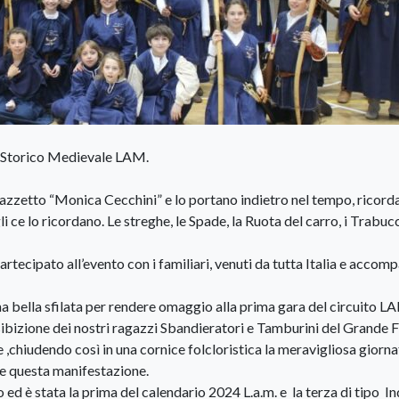
no Storico Medievale LAM.
alazzetto “Monica Cecchini” e lo portano indietro nel tempo, ricord
ce lo ricordano. Le streghe, le Spade, la Ruota del carro, i Trabucch
rtecipato all’evento con i familiari, venuti da tutta Italia e accom
 una bella sfilata per rendere omaggio alla prima gara del circuito L
esibizione dei nostri ragazzi Sbandieratori e Tamburini del Grande 
e ,chiudendo così in una cornice folcloristica la meravigliosa giorna
re questa manifestazione.
ato ed è stata la prima del calendario 2024 L.a.m. e la terza di tipo I