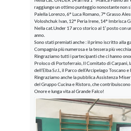
raggiunge un ottimo punteggio nonostante non si
Palella Lorenzo, 6° Luca Romano, 7° Grasso Aless
Voloshchuk Ivan, 12° Peria Irene, 14° Imbrisca Gi
Nella cat.Under 17 arco storico al 1′ posto con 
anno.
Sono stati premiati anche : il primo iscritto alla g
Compagnia più numerosa e la tessera più vecchia
Ringraziamo tutti i partecipanti che ci hanno onor
Proloco di Portoferraio, Il Comitato di Carpani, la
dell’Elba S.r.l., il Parco dell’Arcipelago Toscano e
Ringraziamo anche la pubblica Assistenza Miseric
del Gruppo Cucina e Ristoro, che contribuiscono f
Onore e lunga vita al Grande Falco!