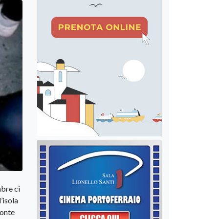
mbre ci
’isola
ronte