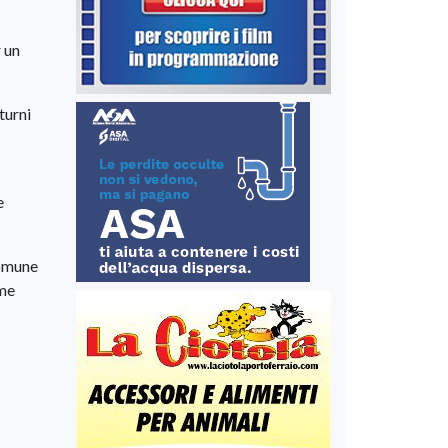
r un
turni
e
comune
ome