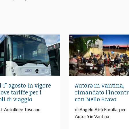
l 1° agosto in vigore
Autorə in Vantina,
ove tariffe per i
rimandato l’incont
oli di viaggio
con Nello Scavo
At-Autolinee Toscane
di Angelo Airò Farulla, per
Autorə in Vantina