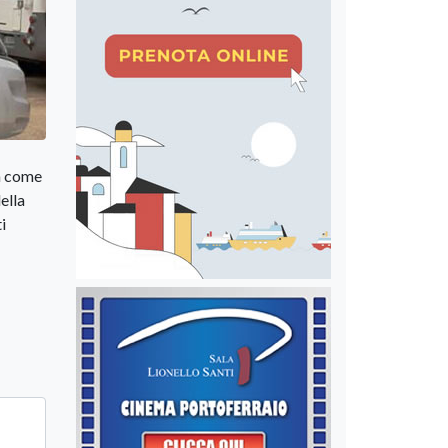
ta come
ella
i