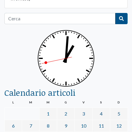
Calendario articoli
L
M
M
G
V
S
D
1
2
3
4
5
6
7
8
9
10
11
12