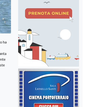
no ha
tanta
ente
oste