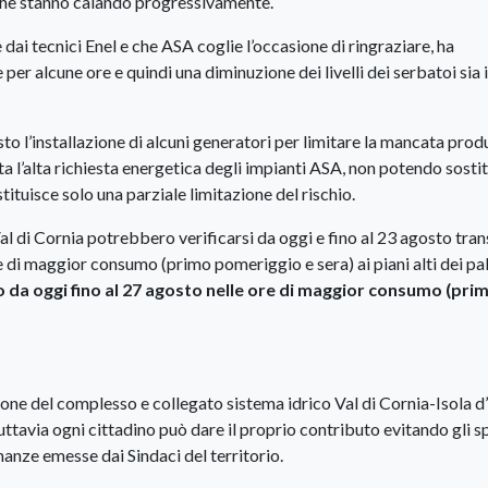
che stanno calando progressivamente.
 dai tecnici Enel e che ASA coglie l’occasione di ringraziare, ha
 alcune ore e quindi una diminuzione dei livelli dei serbatoi sia i
osto l’installazione di alcuni generatori per limitare la mancata pro
ta l’alta richiesta energetica degli impianti ASA, non potendo sostit
stituisce solo una parziale limitazione del rischio.
l di Cornia potrebbero verificarsi da oggi e fino al 23 agosto tran
 di maggior consumo (primo pomeriggio e sera) ai piani alti dei pal
anno da oggi fino al 27 agosto nelle ore di maggior consumo (pri
one del complesso e collegato sistema idrico Val di Cornia-Isola d
, tuttavia ogni cittadino può dare il proprio contributo evitando gli s
inanze emesse dai Sindaci del territorio.