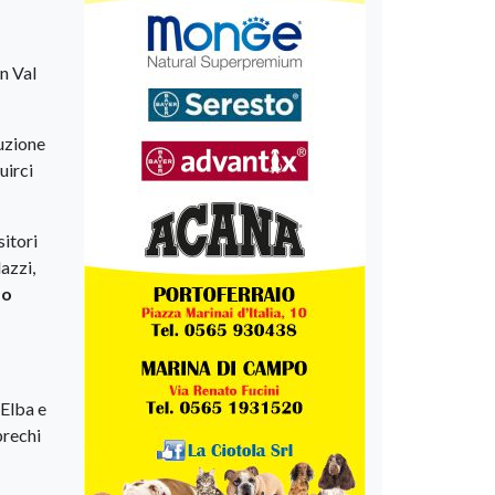
n Val
duzione
uirci
sitori
azzi,
mo
’Elba e
prechi