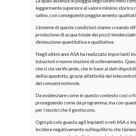
La quasi assenza di pioggia degli ultimi mesi com
leggermente superiore al valore minimo storico 
salino, con conseguente peggioramento qualitati
L’insieme di queste condizioni stanno creando diff
produzione di acqua totale dei pozzi tendenzialm
diminuzione quantitativa e qualitativa.
Negli ultimi anni ASA ha realizzato importanti inv
tubazioni e nuove stazioni di sollevamento. Ques
che si sta verificando, che in base ai dati dispobil
dell’acquedotto, grazie all’attività del telecontro
dei consumi notevole.
Da evidenziare come in questo contesto così critic
proseguendo come da programma, ma con quantitat
per i tecnici che li gestiscono.
Ogni piccolo guasto agli impianti o reti ASA o imp
incidere negativamente sull’equilibrio che l’azie