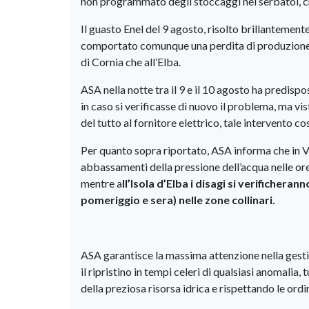
non programmato degli stoccaggi nei serbatoi, 
Il guasto Enel del 9 agosto, risolto brillantemente
comportato comunque una perdita di produzione per
di Cornia che all’Elba.
ASA nella notte tra il 9 e il 10 agosto ha predisp
in caso si verificasse di nuovo il problema, ma vis
del tutto al fornitore elettrico, tale intervento co
Per quanto sopra riportato, ASA informa che in Va
abbassamenti della pressione dell’acqua nelle ore
mentre a
ll’Isola d’Elba i disagi si verificher
pomeriggio e sera) nelle zone collinari.
ASA garantisce la massima attenzione nella gesti
il ripristino in tempi celeri di qualsiasi anomalia
della preziosa risorsa idrica e rispettando le ord