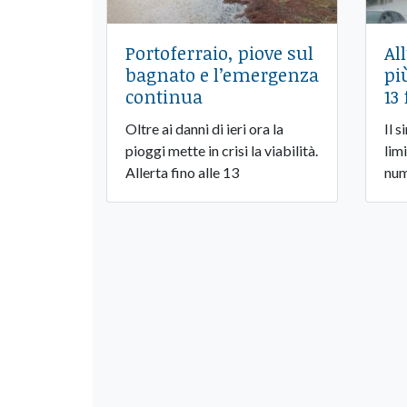
Portoferraio, piove sul
Al
bagnato e l’emergenza
pi
continua
13
Oltre ai danni di ieri ora la
Il 
pioggi mette in crisi la viabilità.
limi
Allerta fino alle 13
num