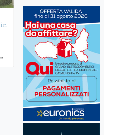
 in
te