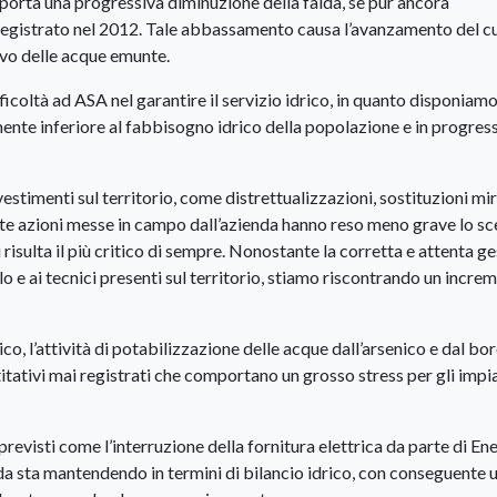
porta una progressiva diminuzione della falda, se pur ancora
registrato nel 2012. Tale abbassamento causa l’avanzamento del c
vo delle acque emunte.
icoltà ad ASA nel garantire il servizio idrico, in quanto disponiamo
ente inferiore al fabbisogno idrico della popolazione e in progres
estimenti sul territorio, come distrettualizzazioni, sostituzioni mir
te azioni messe in campo dall’azienda hanno reso meno grave lo sc
i risulta il più critico di sempre. Nonostante la corretta e attenta g
llo e ai tecnici presenti sul territorio, stiamo riscontrando un incre
o, l’attività di potabilizzazione delle acque dall’arsenico e dal bor
ivi mai registrati che comportano un grosso stress per gli impia
revisti come l’interruzione della fornitura elettrica da parte di Ene
nda sta mantendendo in termini di bilancio idrico, con conseguente u