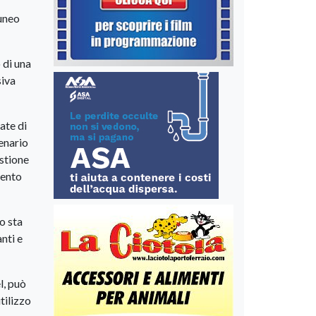
uneo
 di una
siva
ate di
enario
estione
mento
o sta
nti e
l, può
tilizzo