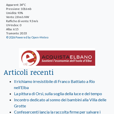
Apparent: 34°C
Pressione: 1016 mb
Umidità: 93%
Vento: 2.8 m/s NW
Raffiche di vento: 9.3 m/s
UV-Index: 0
Alba: 6:15
Tramonto: 20:33
© 2026 Powered by Open-Meteo
Articoli recenti
Il richiamo irresistibile di Franco Battiato a Rio
nell’Elba
La pittura di Orsi, sulla soglia della luce e del tempo
Incontro dedicato al sonno dei bambini alla Villa delle
Grotte
Confesercenti lancia la raccolta firme per salvare i