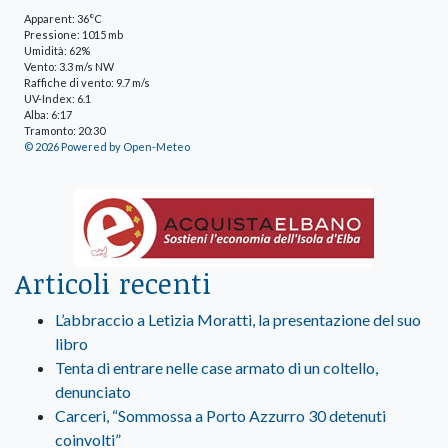
Apparent: 36°C
Pressione: 1015 mb
Umidità: 62%
Vento: 3.3 m/s NW
Raffiche di vento: 9.7 m/s
UV-Index: 6.1
Alba: 6:17
Tramonto: 20:30
© 2026 Powered by Open-Meteo
Articoli recenti
L’abbraccio a Letizia Moratti, la presentazione del suo
libro
Tenta di entrare nelle case armato di un coltello,
denunciato
Carceri, “Sommossa a Porto Azzurro 30 detenuti
coinvolti”