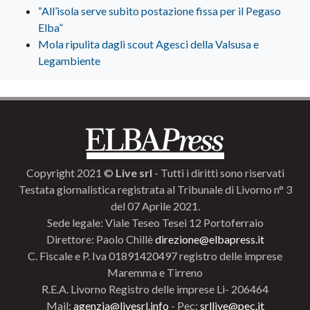
“All’isola serve subito postazione fissa per il Pegaso
Elba”
Mola ripulita dagli scout Agesci della Valsusa e
Legambiente
Copyright 2021 ©
Live srl
- Tutti i diritti sono riservati
Testata giornalistica registrata al Tribunale di Livorno n° 3
del 07 Aprile 2021.
Sede legale: Viale Teseo Tesei 12 Portoferraio
Direttore: Paolo Chillè
direzione@elbapress.it
C. Fiscale e P. Iva 01891420497 registro delle imprese
Maremma e Tirreno
R.E.A. Livorno Registro delle imprese Li- 206464
Mail:
agenzia@livesrl.info
- Pec:
srllive@pec.it