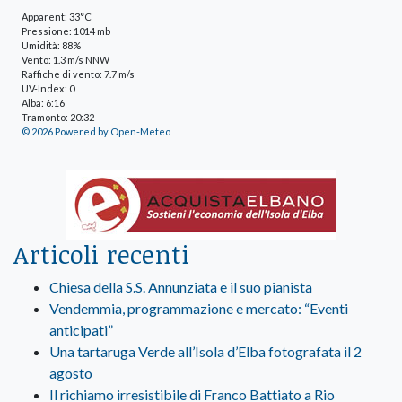
Apparent: 33°C
Pressione: 1014 mb
Umidità: 88%
Vento: 1.3 m/s NNW
Raffiche di vento: 7.7 m/s
UV-Index: 0
Alba: 6:16
Tramonto: 20:32
© 2026 Powered by Open-Meteo
Articoli recenti
Chiesa della S.S. Annunziata e il suo pianista
Vendemmia, programmazione e mercato: “Eventi
anticipati”
Una tartaruga Verde all’Isola d’Elba fotografata il 2
agosto
Il richiamo irresistibile di Franco Battiato a Rio