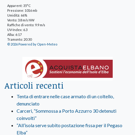
Apparent: 35°C
Pressione: 1016 mb
Umidità: 66%
Vento: 3.8 m/s NW
Raffiche di vento: 9.9 m/s
UV-Index: 6.3
Alba: 6:17
Tramonto: 20:30
© 2026 Powered by Open-Meteo
Articoli recenti
Tenta di entrare nelle case armato di un coltello,
denunciato
Carceri, “Sommossa a Porto Azzurro 30 detenuti
coinvolti”
“All’isola serve subito postazione fissa per il Pegaso
Elba”