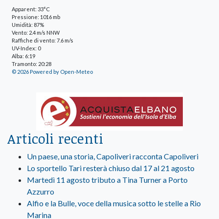
Apparent: 33°C
Pressione: 1016 mb
Umidità: 87%
Vento: 2.4 m/s NNW
Raffiche di vento: 7.6 m/s
UV-Index: 0
Alba: 6:19
Tramonto: 20:28
© 2026 Powered by Open-Meteo
Articoli recenti
Un paese, una storia, Capoliveri racconta Capoliveri
Lo sportello Tari resterà chiuso dal 17 al 21 agosto
Martedì 11 agosto tributo a Tina Turner a Porto
Azzurro
Alfio e la Bulle, voce della musica sotto le stelle a Rio
Marina