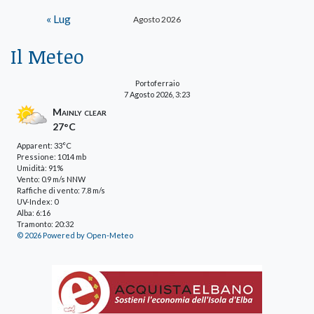
« Lug
Agosto 2026
Il Meteo
Portoferraio
7 Agosto 2026, 3:23
Mainly clear
27°C
Apparent: 33°C
Pressione: 1014 mb
Umidità: 91%
Vento: 0.9 m/s NNW
Raffiche di vento: 7.8 m/s
UV-Index: 0
Alba: 6:16
Tramonto: 20:32
© 2026 Powered by Open-Meteo