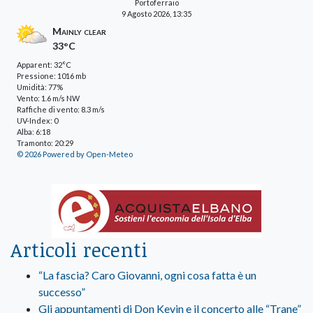
Portoferraio
9 Agosto 2026, 13:35
Mainly clear
33°C
Apparent: 32°C
Pressione: 1016 mb
Umidità: 77%
Vento: 1.6 m/s NW
Raffiche di vento: 8.3 m/s
UV-Index: 0
Alba: 6:18
Tramonto: 20:29
© 2026 Powered by Open-Meteo
Articoli recenti
“La fascia? Caro Giovanni, ogni cosa fatta è un
successo”
Gli appuntamenti di Don Kevin e il concerto alle “Trane”