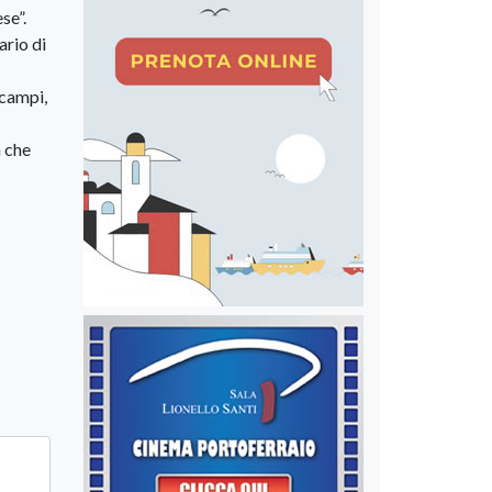
se”.
ario di
 campi,
a che