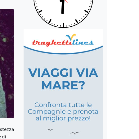
istezza
e di