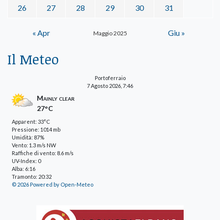
26
27
28
29
30
31
« Apr
Giu »
Maggio 2025
Il Meteo
Portoferraio
7 Agosto 2026, 7:46
Mainly clear
27°C
Apparent: 33°C
Pressione: 1014 mb
Umidità: 87%
Vento: 1.3 m/s NW
Raffiche di vento: 8.6 m/s
UV-Index: 0
Alba: 6:16
Tramonto: 20:32
© 2026 Powered by Open-Meteo