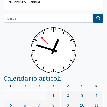
di Lorenzo Giannini
Calendario articoli
L
M
M
G
V
S
D
1
2
3
4
5
6
7
8
9
10
11