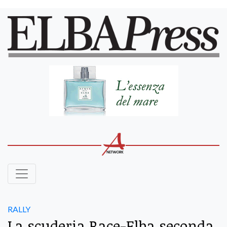
RALLY
La scuderia Race-Elba seconda