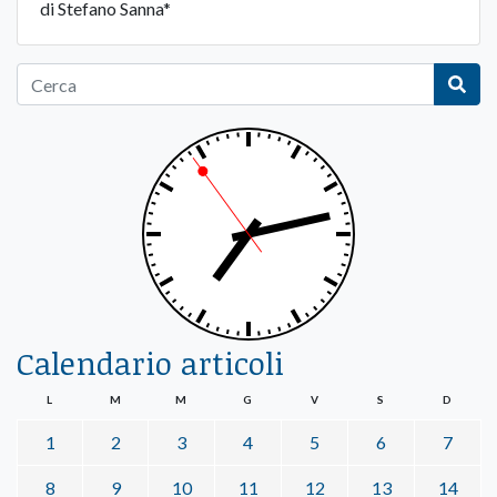
di Stefano Sanna*
Calendario articoli
L
M
M
G
V
S
D
1
2
3
4
5
6
7
8
9
10
11
12
13
14