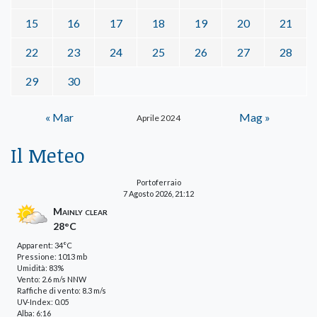
15
16
17
18
19
20
21
22
23
24
25
26
27
28
29
30
« Mar
Mag »
Aprile 2024
Il Meteo
Portoferraio
7 Agosto 2026, 21:12
Mainly clear
28°C
Apparent: 34°C
Pressione: 1013 mb
Umidità: 83%
Vento: 2.6 m/s NNW
Raffiche di vento: 8.3 m/s
UV-Index: 0.05
Alba: 6:16