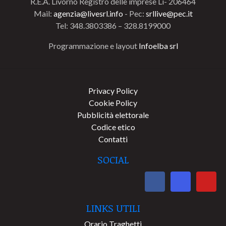
R.E.A. Livorno Registro delle imprese Li- 206464
Mail:
agenzia@livesrl.info
- Pec:
srllive@pec.it
Tel: 348.3803386 – 328.8199000
Programmazione e layout
Infoelba srl
Privacy Policy
Cookie Policy
Pubblicità elettorale
Codice etico
Contatti
SOCIAL
LINKS UTILI
Orario Traghetti